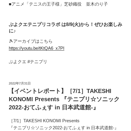
■アニメ「テニスの王子様」芝砂織役 並木のり子
ぷよクエテニプリコラボ は8/9(火)から！ぜひお楽しみ
に♪
🎾アーカイブはこちら
https://youtu.be/tKtQA6_x7PI
ぷよクエ #テニプリ
投
2022年7月31日
稿
【イベントレポート】［7/1］TAKESHI
日:
KONOMI Presents 『テニプリ☆ソニック
2022-おてふぇす in 日本武道館-』
［7/1］TAKESHI KONOMI Presents
『テニプリ☆ソニック2022-おてふぇす in 日本武道館-』