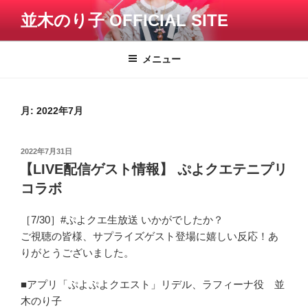
コ
並木のり子 OFFICIAL SITE
ン
テ
ン
メニュー
ツ
へ
ス
月:
2022年7月
キ
ッ
投
2022年7月31日
プ
稿
【LIVE配信ゲスト情報】 ぷよクエテニプリ
日:
コラボ
［7/30］#ぷよクエ生放送 いかがでしたか？
ご視聴の皆様、サプライズゲスト登場に嬉しい反応！あ
りがとうございました。
■アプリ「ぷよぷよクエスト」リデル、ラフィーナ役 並
木のり子