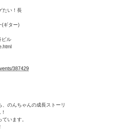
ゲたい！長
(ギター)
熊谷ビル
e.html
/events/387429
ち、のんちゃんの成長ストーリ
ん！
っています。
！