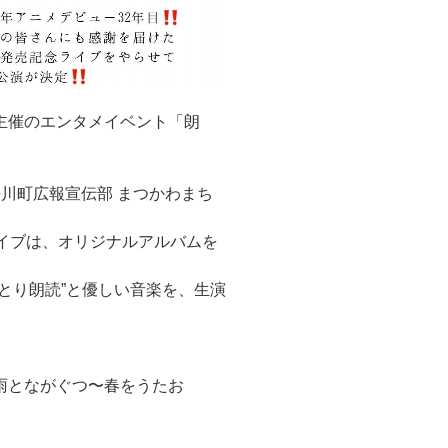
S主催のエンタメイベント「朗
松川町広報宣伝部 まつかわまち
イブは、オリジナルアルバムを
とり朗読”と優しい音楽を、生演
雨とながぐつ〜春をうたお