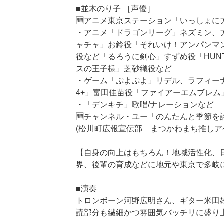
■並木のり子 ［声優］
🆕アニメ東京ステーション「いっしょに
・アニメ「ドラゴンリーグ」ネズミン、
ャチャ」お鈴役「それいけ！アンパンマ
役など「るろうに剣心」すずめ役「HUNT
スの王子様」芝砂織役など
・ゲーム「ぷよぷよ」リデル、ラフィー
4+」富田佳苗役「ファイアーエムブレム
・「デンキチ」歌唱/ナレーションなど
🆕チャンネル・ユー「のんたんと季節を
(松川町広報宣伝部 まつかわまち推しア
【自身の向上はもちろん！地域活性化、
界、後輩の育成などに地元や東京で多岐
■演奏
トロンボーン河野広明さん、ギター米田
読部分も繊細かつ雰囲気バッチリに盛り