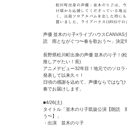
声優 並木のり子×ライブハウスCANVA
読 雨とながぐつ〜春を歌おう〜」決定‼️
長野県松川町出身の声優 並木のり子！(
推しアゲたい！長)
アニメデビュー32年目！地元でのソロラ
発表して以来久々！
日頃の感謝を込めて、声優ならではな”ひ
奏でお届けします。
■4/26(土)
タイトル「並木のり子凱旋公演【朗読 
う〜】」
・出演 並木のり子