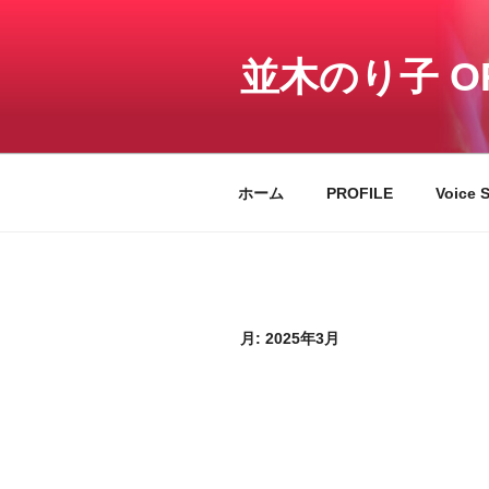
コ
ン
テ
並木のり子 OFF
ン
ツ
へ
ス
ホーム
PROFILE
Voice 
キ
ッ
プ
月:
2025年3月