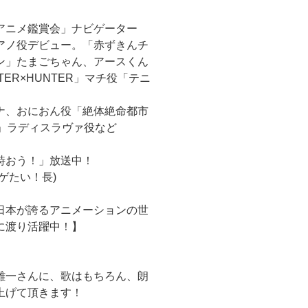
アニメ鑑賞会」ナビゲーター
アノ役デビュー。「赤ずきんチ
ン」たまごちゃん、アースくん
ER×HUNTER」マチ役「テニ
ナ、おにおん役「絶体絶命都市
」ラディスラヴァ役など
詩おう！」放送中！
ゲたい！長)
日本が誇るアニメーションの世
に渡り活躍中！】
雄一さんに、歌はもちろん、朗
上げて頂きます！