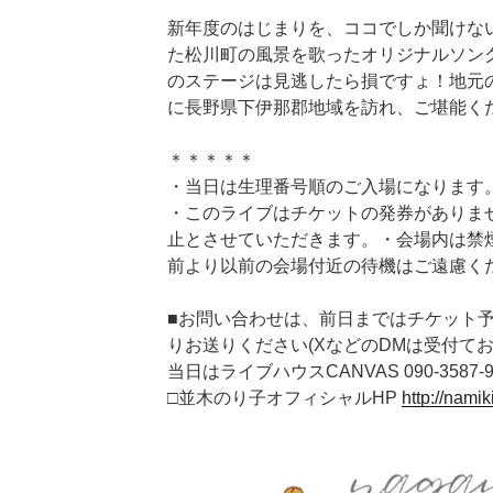
新年度のはじまりを、ココでしか聞けな
た松川町の風景を歌ったオリジナルソン
のステージは見逃したら損ですょ！地元
に長野県下伊那郡地域を訪れ、ご堪能く
＊＊＊＊＊
・当日は生理番号順のご入場になります
・このライブはチケットの発券がありま
止とさせていただきます。・会場内は禁煙
前より以前の会場付近の待機はご遠慮く
■お問い合わせは、前日まではチケット
りお送りください(XなどのDMは受付てお
当日はライブハウスCANVAS 090-3587
□並木のり子オフィシャルHP
http://nami