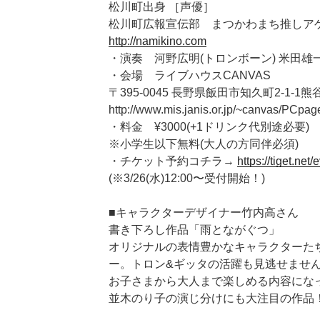
松川町出身 ［声優］
松川町広報宣伝部 まつかわまち推しア
http://namikino.com
・演奏 河野広明(トロンボーン) 米田雄一
・会場 ライブハウスCANVAS
〒395-0045 長野県飯田市知久町2-1-1
http://www.mis.janis.or.jp/~canvas/PCpag
・料金 ¥3000(+1ドリンク代別途必要)
※小学生以下無料(大人の方同伴必須)
・チケット予約コチラ→
https://tiget.net
(※3/26(水)12:00〜受付開始！)
■キャラクターデザイナー竹内高さん
書き下ろし作品「雨とながぐつ」
オリジナルの表情豊かなキャラクターた
ー。トロン&ギッタの活躍も見逃せませ
お子さまから大人まで楽しめる内容にな
並木のり子の演じ分けにも大注目の作品