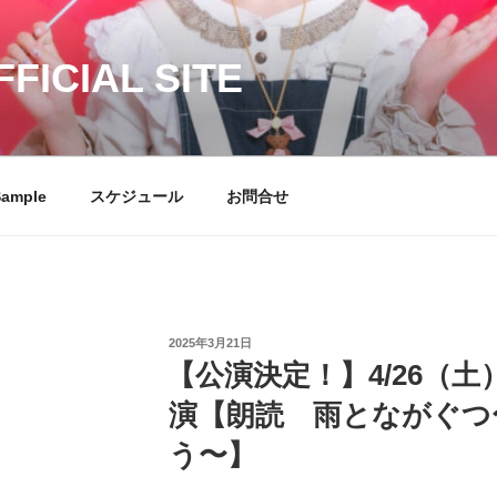
ICIAL SITE
Sample
スケジュール
お問合せ
投
2025年3月21日
稿
【公演決定！】4/26（
日:
演【朗読 雨とながぐつ
う〜】