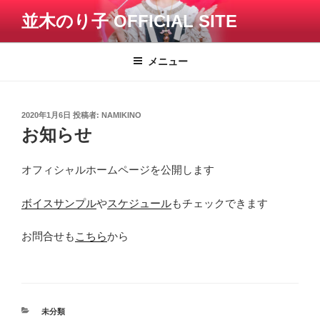
コ
並木のり子 OFFICIAL SITE
ン
テ
ン
メニュー
ツ
へ
ス
投
2020年1月6日
投稿者:
NAMIKINO
キ
稿
お知らせ
日:
ッ
プ
オフィシャルホームページを公開します
ボイスサンプル
や
スケジュール
もチェックできます
お問合せも
こちら
から
カ
未分類