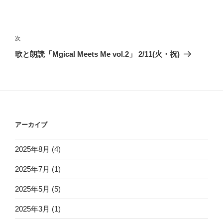
投
稿
次
次
ナ
の
歌と朗読「Mgical Meets Me vol.2」 2/11(火・祝)
ビ
投
稿
ゲ
ー
シ
ョ
アーカイブ
ン
2025年8月
(4)
2025年7月
(1)
2025年5月
(5)
2025年3月
(1)